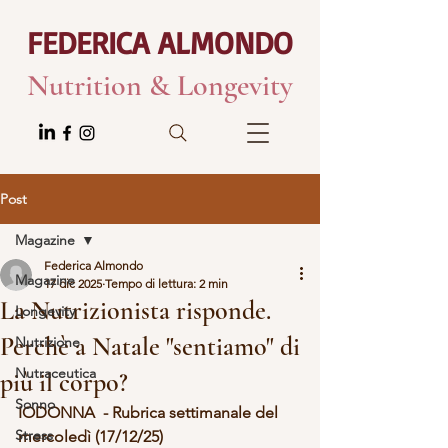
FEDERICA ALMONDO
Nutrition & Longevity
Post
Magazine
Federica Almondo
Magazine
17 dic 2025
Tempo di lettura: 2 min
La Nutrizionista risponde.
Longevity
Perchè a Natale "sentiamo" di
Nutrizione
Nutraceutica
più il corpo?
Sonno
IODONNA  - Rubrica settimanale del 
Stress
mercoledì (17/12/25)