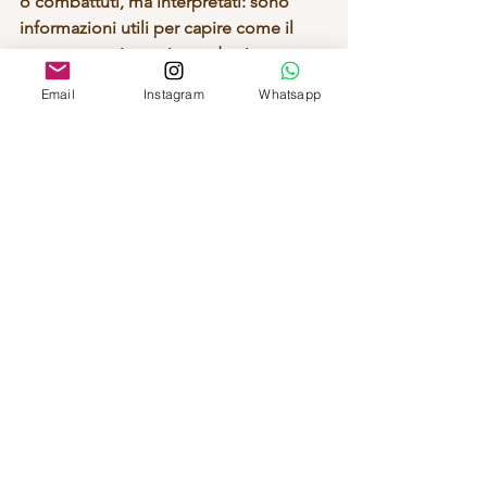
o combattuti, ma interpretati: sono 
informazioni utili per capire come il 
nostro organismo risponde ai 
cambiamenti – anche quelli che 
Email
Instagram
Whatsapp
passano dal cibo.
Nutrizione
Mostra tutti
Post recenti