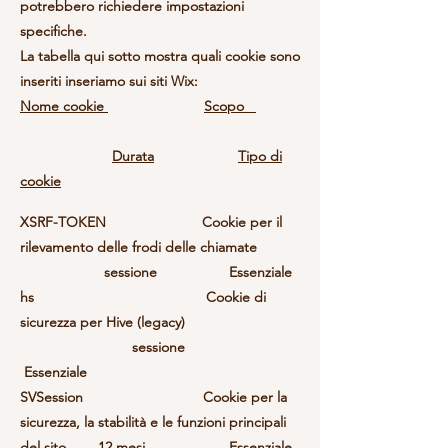
potrebbero richiedere impostazioni
specifiche.
La tabella qui sotto mostra quali cookie sono
inseriti inseriamo sui siti Wix:
Nome cookie
Scopo
Durata
Tipo di
cookie
XSRF-TOKEN Cookie per il
rilevamento delle frodi delle chiamate
sessione Essenziale
hs Cookie di
sicurezza per Hive (legacy)
sessione
Essenziale
SVSession Cookie per la
sicurezza, la stabilità e le funzioni principali
del sito 12 mesi Essenziale