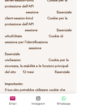
server-session-bind Cookie per la
protezione dell'API
sessione Essenziale
client-session-bind Cookie per la
protezione dell'API
sessione Essenziale
oAuthState Cookie di
sessione per l'identificazione
sessione
Essenziale
wixSession Cookie per la
sicurezza, la stabilità e le funzioni principali
del sito 12 mesi Essenziale
Importante:
Il tuo sito potrebbe utilizzare cookie che
non sono elencati nella tabella qui sopra, ad
esempio, sono utilizzate soluzioni per
Email
Instagram
Whatsapp