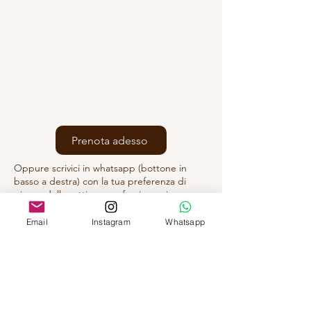
Prenota adesso
Oppure scrivici in whatsapp (bottone in
basso a destra) con la tua preferenza di
giorno della settimana e fascia oraria
Email
Instagram
Whatsapp
D.SSA FEDERICA ALMONDO
Via Mascagni 14,
20121 Milano (MI)
A pochi passi da MM1/4 San Babila