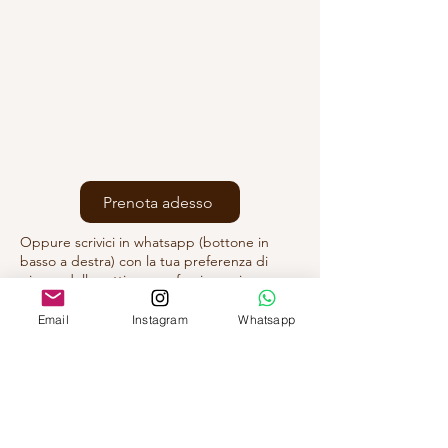
Prenota adesso
Oppure scrivici in whatsapp (bottone in
basso a destra) con la tua preferenza di
giorno della settimana e fascia oraria
Email
Instagram
Whatsapp
D.SSA FEDERICA ALMONDO
Via Mascagni 14,
20121 Milano (MI)
A pochi passi da MM1/4 San Babila