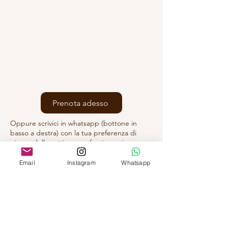
Prenota adesso
Oppure scrivici in whatsapp (bottone in
basso a destra) con la tua preferenza di
giorno della settimana e fascia oraria
Email
Instagram
Whatsapp
D.SSA FEDERICA ALMONDO
Via Mascagni 14,
20121 Milano (MI)
A pochi passi da MM1/4 San Babila