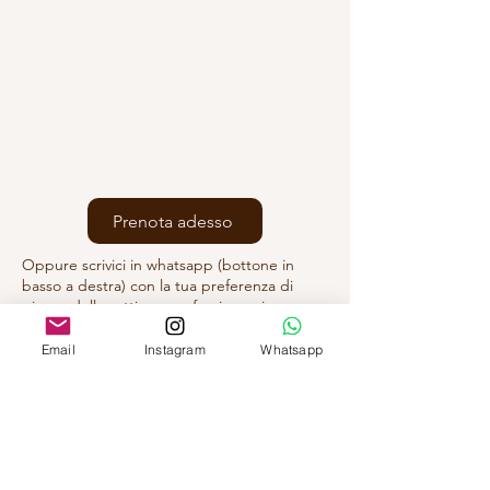
Prenota adesso
Oppure scrivici in whatsapp (bottone in
basso a destra) con la tua preferenza di
giorno della settimana e fascia oraria
Email
Instagram
Whatsapp
D.SSA FEDERICA ALMONDO
Via Mascagni 14,
20121 Milano (MI)
A pochi passi da MM1/4 San Babila