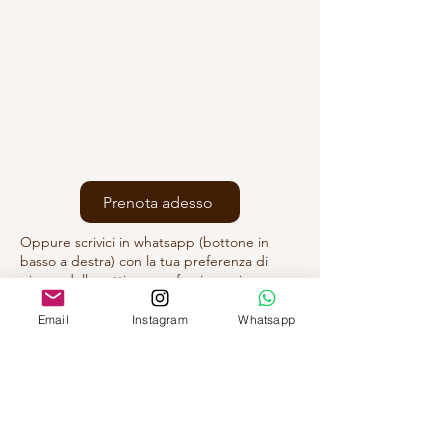
Prenota adesso
Oppure scrivici in whatsapp (bottone in
basso a destra) con la tua preferenza di
giorno della settimana e fascia oraria
Email
Instagram
Whatsapp
D.SSA FEDERICA ALMONDO
Via Mascagni 14,
20121 Milano (MI)
A pochi passi da MM1/4 San Babila