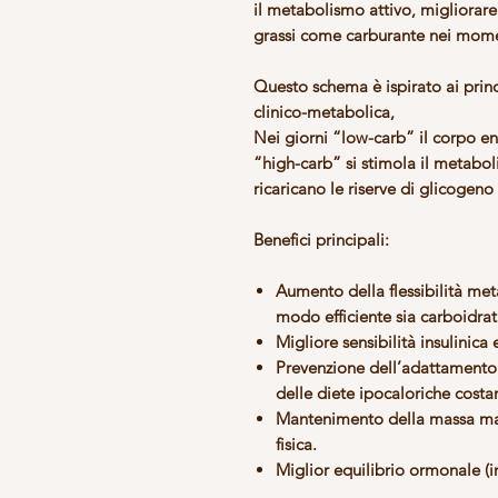
il metabolismo attivo, migliorare l
grassi come carburante nei momen
Questo schema è ispirato ai princ
clinico-metabolica,
Nei giorni “low-carb” il corpo ent
“high-carb” si stimola il metabol
ricaricano le riserve di glicogen
Benefici principali:
Aumento della
flessibilità me
modo efficiente sia carboidrat
Migliore
sensibilità insulinica
Prevenzione dell’adattamento
delle diete ipocaloriche costan
Mantenimento della massa m
fisica.
Miglior equilibrio ormonale
(i