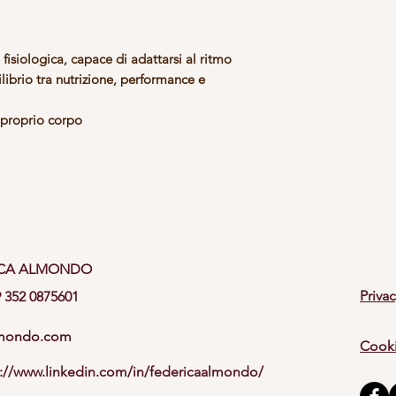
e fisiologica, capace di adattarsi al ritmo
librio tra nutrizione, performance e
l proprio corpo
ICA ALMONDO
Privac
 352 0875601
lmondo.com
Cooki
s://www.linkedin.com/in/federicaalmondo/