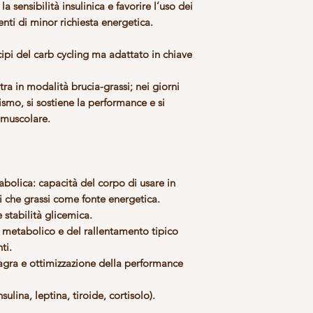
a sensibilità insulinica e favorire l’uso dei
ti di minor richiesta energetica.
ipi del carb cycling ma adattato in chiave
ra in modalità brucia-grassi; nei giorni
ismo, si sostiene la performance e si
o muscolare.
tabolica
: capacità del corpo di usare in
i che grassi come fonte energetica.
 e stabilità glicemica
.
metabolico e del
rallentamento
tipico
ti.
agra
e ottimizzazione della performance
nsulina, leptina, tiroide, cortisolo).