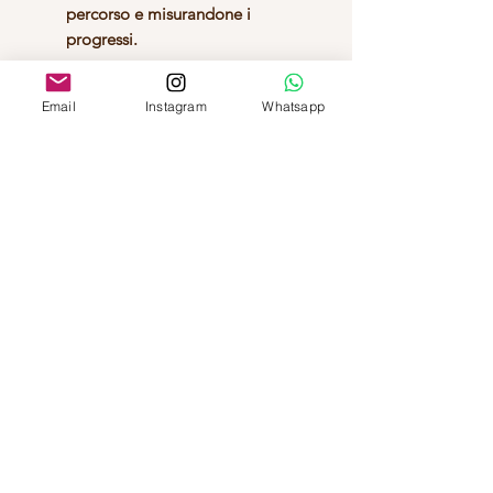
percorso e misurandone i
progressi.
Questo Percorso è mirato alle
Email
Instagram
Whatsapp
esigenze delle
Donne Over 40
, con
particolare focus alle tematiche di
perimenopausa e menopausa,
sonno, energia fisica e mantale.
Prenota adesso
Oppure scrivici in whatsapp (bottone in
basso a destra) con la tua preferenza di
giorno della settimana e fascia oraria
D.SSA FEDERICA ALMONDO