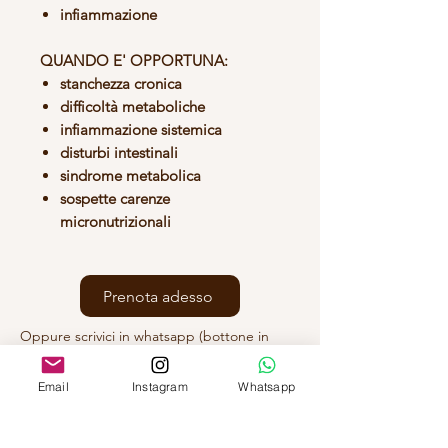
infiammazione
QUANDO E' OPPORTUNA:
stanchezza cronica
difficoltà metaboliche
infiammazione sistemica
disturbi intestinali
sindrome metabolica
sospette carenze
micronutrizionali
Prenota adesso
Oppure scrivici in whatsapp (bottone in
basso a destra) con la tua preferenza di
giorno della settimana e fascia oraria
Email
Instagram
Whatsapp
D.SSA FEDERICA ALMONDO