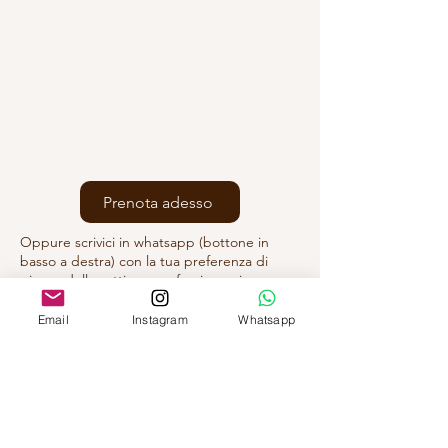
Prenota adesso
Oppure scrivici in whatsapp (bottone in
basso a destra) con la tua preferenza di
giorno della settimana e fascia oraria
Email
Instagram
Whatsapp
D.SSA FEDERICA ALMONDO
Via Mascagni 14,
20121 Milano (MI)
A pochi passi da MM1/4 San Babila