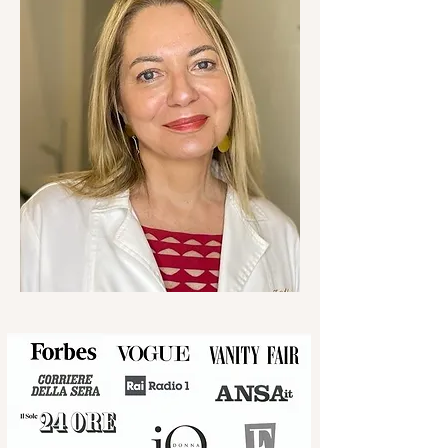
Scienza e approccio umano che
disegnano percorsi nutrizionali
e anti-aging su misura
D.ssa Federica Almondo