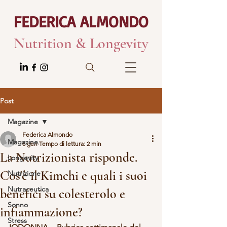
FEDERICA ALMONDO
Nutrition & Longevity
Post
Magazine
Federica Almondo
Magazine
8 gen
Tempo di lettura: 2 min
La Nutrizionista risponde.
Longevity
Cos’è il Kimchi e quali i suoi
Nutrizione
Nutraceutica
benefici su colesterolo e
Sonno
infiammazione?
Stress