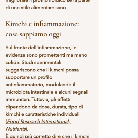
migliorare il profilo lipidico 
se fa parte 
di uno stile alimentare sano
Kimchi e infiammazione: 
cosa sappiamo oggi
Sul fronte dell’
infiammazione
, le 
evidenze sono promettenti ma meno 
solide. Studi sperimentali 
suggeriscono che il kimchi possa 
supportare un 
profilo 
antinfiammatorio
, modulando il 
microbiota intestinale e alcuni segnali 
immunitari. Tuttavia, gli effetti 
dipendono da 
dose, durata, tipo di 
kimchi e caratteristiche individuali
(
Food Research International; 
Nutrients
).
È quindi più corretto dire che il kimchi 